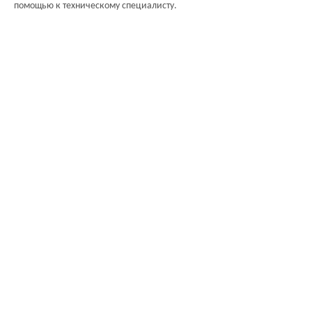
помощью к техническому специалисту.
ПОДПИШИСЬ
СЕЙЧАС
У нас есть независимая команда по проектированию
продукции, исследованиям и разработкам, команда
обслуживания и профессиональная команда контроля
качества.Добро пожаловать на подписку.