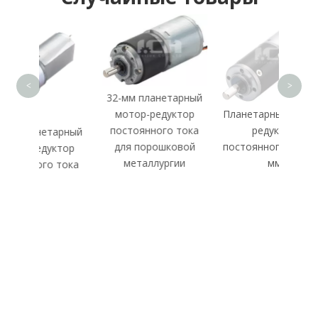
пере
<
>
32-мм планетарный
мотор-редуктор
Планетарный мотор-
постоянного тока
редуктор
тарный
для порошковой
постоянного тока 28
уктор
металлургии
мм
 тока
ПОДПИШИСЬ
СЕЙЧАС