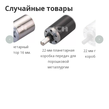
Случайные товары
Пл
по
<
>
арный
22-мм планетарная
22 мм планетарная
 16 мм.
коробка передач для
коробка передач
порошковой
металлургии
ПОДПИШИСЬ