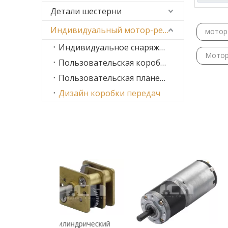
Детали шестерни
Индивидуальный мотор-редуктор
мотор
Индивидуальное снаряжение
Мотор
Пользовательская коробка передач
Пользовательская планетарная коробка передач
Дизайн коробки передач
индрический