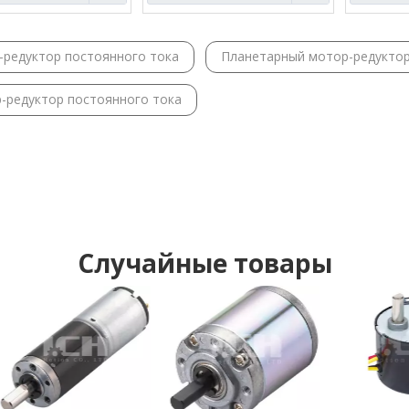
-редуктор постоянного тока
Планетарный мотор-редукто
-редуктор постоянного тока
Случайные товары