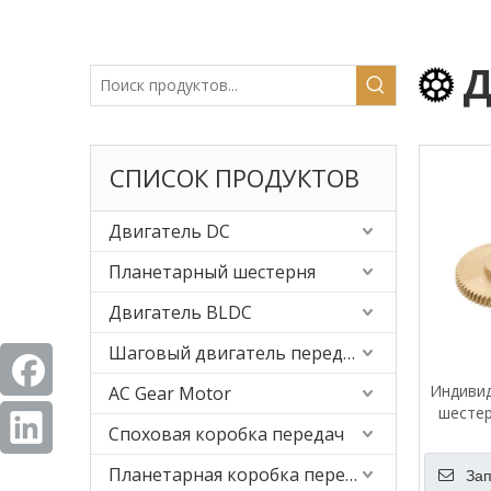
Д
СПИСОК ПРОДУКТОВ
Двигатель DC
Планетарный шестерня
Двигатель BLDC
Шаговый двигатель передачи
Индивид
AC Gear Motor
шестер
Споховая коробка передач
Планетарная коробка передач
Зап