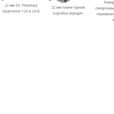
Реверсивный
ry
22 мм планетарная
синхронный двигатель
4 В
коробка передач
переменного тока 49
мм
Ред
п
ЧАС
нию продукции,
вания и
обро пожаловать на