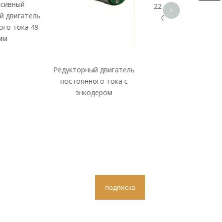
22 мм DC Planetary
>
Gearmotor 12V
укторный двигатель
остоянного тока с
энкодером
подписка