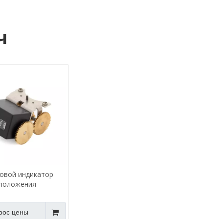
ч
овой индикатор
положения
рос цены