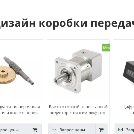
изайн коробки переда
уальная червячная
Высокоточный планетарный
Цифр
ня и колесо червя
редуктор с низким люфтом,
квадратный фланцевый
редуктор для
рос цены
Запрос цены
Зап
серводвигателя