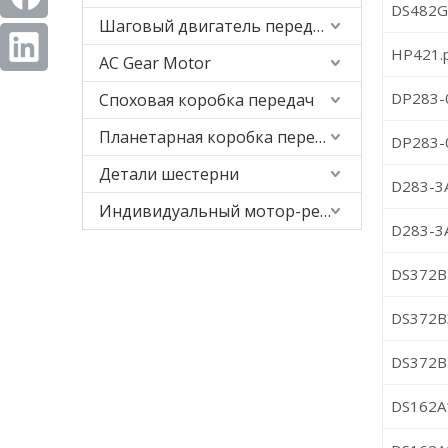
DS482G1
Шаговый двигатель передачи
HP421.
AC Gear Motor
DP283-0
Споховая коробка передач
Планетарная коробка передач
DP283-0
Детали шестерни
D283-3
Индивидуальный мотор-редуктор
D283-3
DS372B1
DS372B3
DS372B1
DS162A1