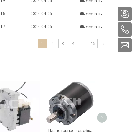
19
2024-04-25
скачать
16
2024-04-25
скачать
17
2024-04-25
скачать
1
2
3
4
...
15
»
62-мм бесще
двигатель пос
тока
>
Планетарная коробка