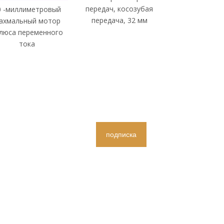
передач, косозубая
0 -миллиметровый
передача, 32 мм
ахмальный мотор
люса переменного
тока
подписка