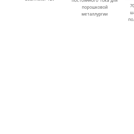
постоянного тока для
7
порошковой
ш
металлургии
по
ЧАС
нию продукции,
вания и
обро пожаловать на