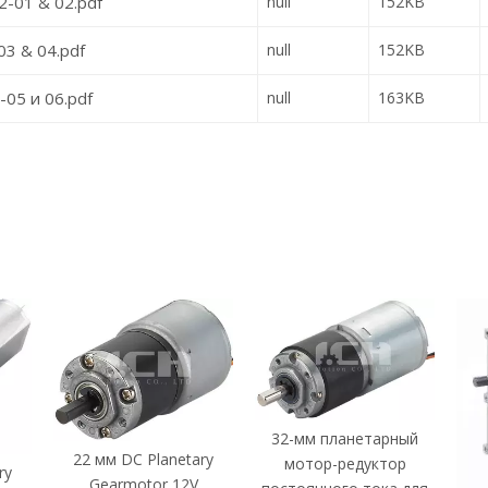
-01 & 02.pdf
null
152KB
3 & 04.pdf
null
152KB
05 и 06.pdf
null
163KB
32-мм планетарный
22 мм DC Planetary
мотор-редуктор
ry
Gearmotor 12V