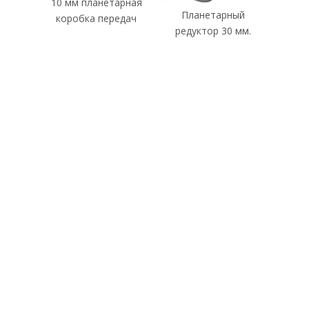
10 мм планетарная
Планетарный
коробка передач
редуктор 30 мм.
ПОДПИШИСЬ
СЕЙЧАС
У нас есть независимая команда по проектированию
продукции, исследованиям и разработкам, команда
обслуживания и профессиональная команда контроля
качества.Добро пожаловать на подписку.