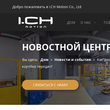
Добро пожаловать в I.CH Motion Co., Ltd
ДОМ
О НАС
ТО
НОВОСТНОЙ ЦЕНТ
Вы здесь:
Дом
»
Новости и события
»
Как ди
коробке передач?
СВЯЗАТЬСЯ С НАМИ