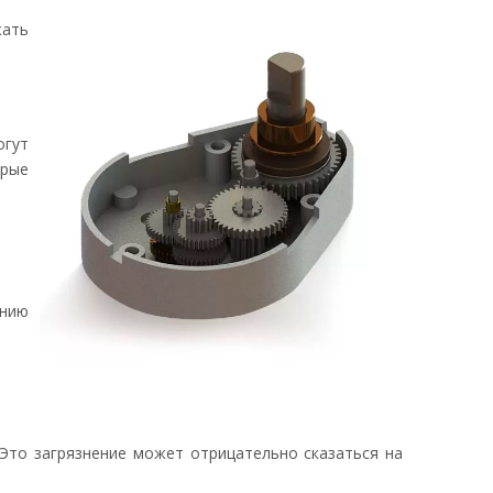
жать
огут
рые
ению
 Это загрязнение может отрицательно сказаться на