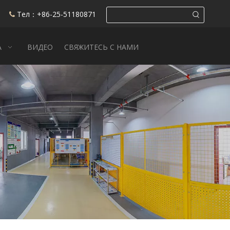
Тел：+86-25-51180871

А
ВИДЕО
СВЯЖИТЕСЬ С НАМИ