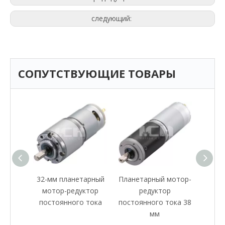
следующий:
СОПУТСТВУЮЩИЕ ТОВАРЫ
мотор-
32-мм планетарный
Планетарный мотор-
36 мм
р
мотор-редуктор
редуктор
G
тока,
постоянного тока
постоянного тока 38
ьшой
мм