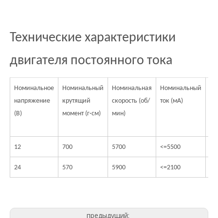
Технические характеристики
двигателя постоянного тока
Номинальное
Номинальный
Номинальная
Номинальный
Ск
напряжение
крутящий
скорость (об/
ток (мА)
бе
(В)
момент (г·см)
мин)
на
(о
12
700
5700
<=5500
70
24
570
5900
<=2100
70
предыдущий: