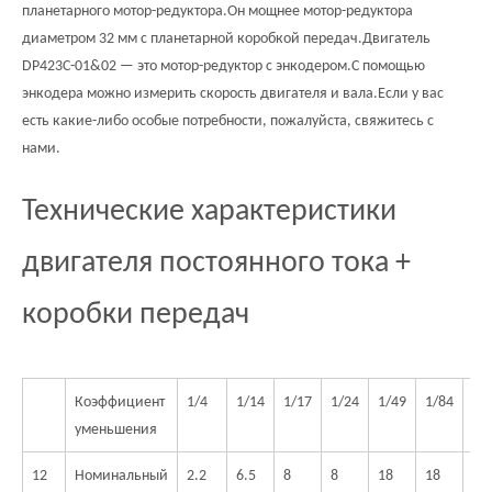
планетарного мотор-редуктора.Он мощнее мотор-редуктора
диаметром 32 мм с планетарной коробкой передач.
Двигатель
DP423C-01&02 — это мотор-редуктор с энкодером.С помощью
энкодера можно измерить скорость двигателя и вала.Если у вас
есть какие-либо особые потребности, пожалуйста, свяжитесь с
нами.
Технические характеристики
двигателя постоянного тока +
коробки передач
Коэффициент
1/4
1/14
1/17
1/24
1/49
1/84
1/
уменьшения
12
Номинальный
2.2
6.5
8
8
18
18
20