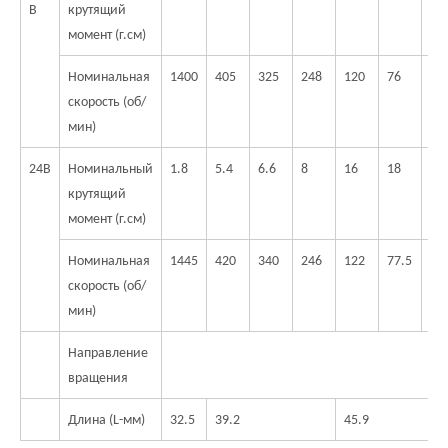
В
крутящий
момент (г.см)
Номинальная
1400
405
325
248
120
76
63
скорость (об/
мин)
24В
Номинальный
1.8
5.4
6.6
8
16
18
20
крутящий
момент (г.см)
Номинальная
1445
420
340
246
122
77.5
63
скорость (об/
мин)
Направление
вращения
Длина (L-мм)
32.5
39.2
45.9