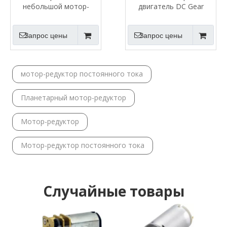
небольшой мотор-
двигатель DC Gear
редуктор постоянного
тока
Запрос цены
Запрос цены
мотор-редуктор постоянного тока
Планетарный мотор-редуктор
Мотор-редуктор
Мотор-редуктор постоянного тока
Случайные товары
Шаго
NEMA 