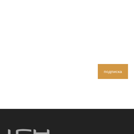
обслуживания и профессиональная команда контроля
качества.Добро пожаловать на подписку.
подписка