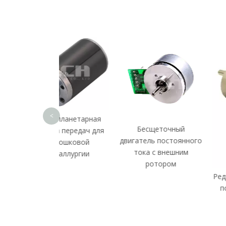
<
 планетарная
Бесщеточный
а передач для
двигатель постоянного
рошковой
тока с внешним
таллургии
ротором
Редукторный двига
постоянного тока
энкодером