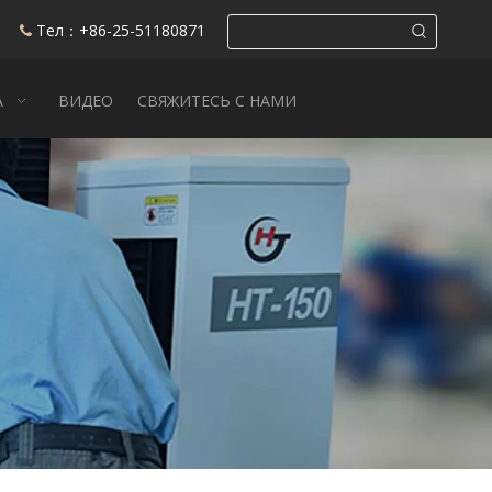
Тел：+86-25-51180871

А
ВИДЕО
СВЯЖИТЕСЬ С НАМИ