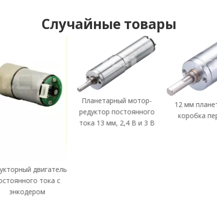
Случайные товары
Планетарный мотор-
12 мм планетарная
1
редуктор постоянного
коробка передач
дви
тока 13 мм, 2,4 В и 3 В
тель
 с