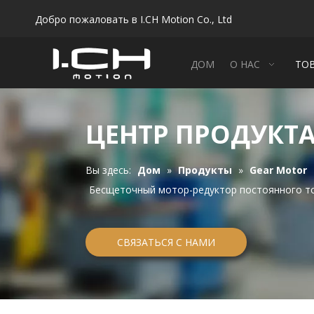
Добро пожаловать в I.CH Motion Co., Ltd
ДОМ
О НАС
ТО
ЦЕНТР ПРОДУКТ
Вы здесь:
Дом
»
Продукты
»
Gear Motor
Бесщеточный мотор-редуктор постоянного т
СВЯЗАТЬСЯ С НАМИ