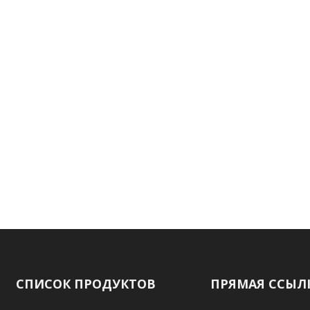
ЧАС
нию продукции,
вания и
обро пожаловать на
СПИСОК ПРОДУКТОВ
ПРЯМАЯ ССЫЛ