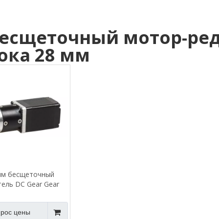
есщеточный мотор-ред
ока 28 мм
мм бесщеточный
тель DC Gear Gear
рос цены