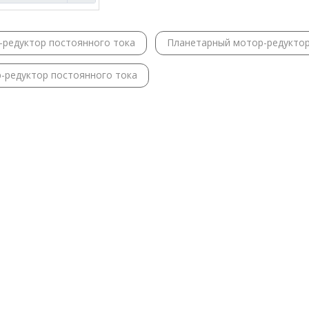
-редуктор постоянного тока
Планетарный мотор-редукто
-редуктор постоянного тока