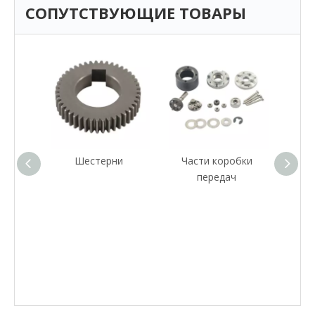
СОПУТСТВУЮЩИЕ ТОВАРЫ
ольцо
Шестерни
Части коробки
Инд
передач
червя
и к