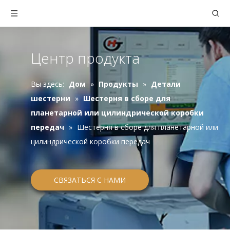
Центр продукта
Вы здесь:
Дом
»
Продукты
»
Детали
шестерни
»
Шестерня в сборе для
планетарной или цилиндрической коробки
передач
»
Шестерня в сборе для планетарной или
цилиндрической коробки передач
СВЯЗАТЬСЯ С НАМИ