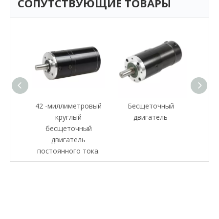
СОПУТСТВУЮЩИЕ ТОВАРЫ
ровый
42 -миллиметровый
Бесщеточный
28 -м
круглый
двигатель
двиг
ный
бесщеточный
ь
двигатель
тока.
постоянного тока.