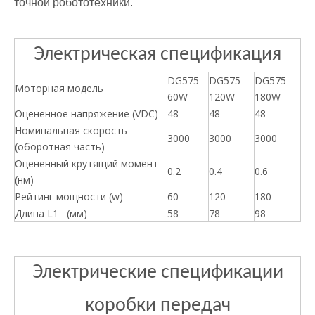
точной робототехники.
Электрическая спецификация
DG575-
DG575-
DG575-
Моторная модель
60W
120W
180W
Оцененное напряжение (VDC)
48
48
48
Номинальная скорость
3000
3000
3000
(оборотная часть)
Оцененный крутящий момент
0.2
0.4
0.6
(нм)
Рейтинг мощности (w)
60
120
180
Длина L1 (мм)
58
78
98
Электрические спецификации
коробки передач