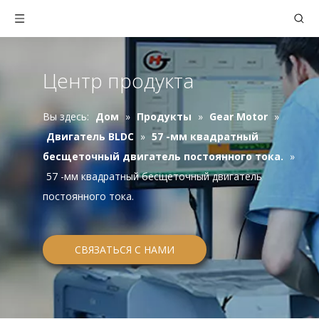
Центр продукта
Вы здесь:
Дом
»
Продукты
»
Gear Motor
»
Двигатель BLDC
»
57 -мм квадратный
бесщеточный двигатель постоянного тока.
»
57 -мм квадратный бесщеточный двигатель
постоянного тока.
СВЯЗАТЬСЯ С НАМИ