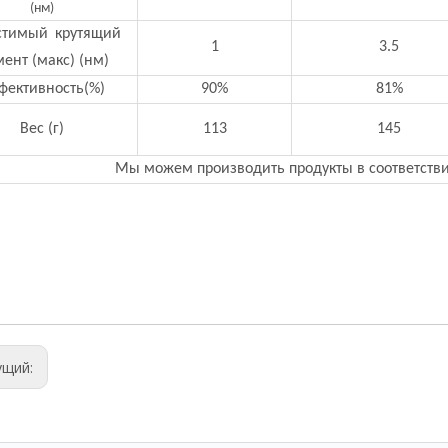
(нм)
стимый
крутящий
1
3.5
ент (макс) (нм)
фективность(%)
90%
81%
Вес (г)
113
145
Мы можем производить продукты в соответстви
ущий: