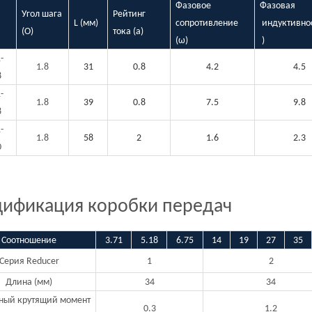
Фазовое
Фазовая
Угол шага
Рейтинг
L (мм)
сопротивление
индуктивнос
(O)
тока (а)
(ω)
)
-
1.8
31
0.8
4.2
4.5
8
-
1.8
39
0.8
7.5
9.8
8
-
1.8
58
2
1.6
2.3
0
цификация коробки передач
Соотношение
3.71
5.18
6.75
14
19
27
35
Серия Reducer
1
2
Длина (мм)
34
34
ный крутящий момент
0.3
1.2