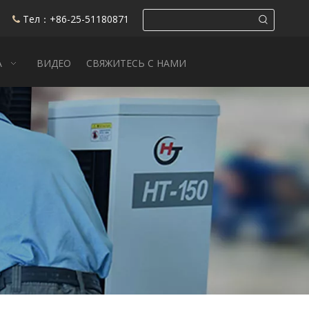
Тел：+86-25-51180871

А
ВИДЕО
СВЯЖИТЕСЬ С НАМИ