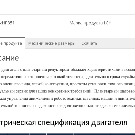
:
HP351
Марка продукта:
I.CH
е продукта
Механические размеры
Скачать
сание
двигатель с планетарным редуктором обладает характеристиками
высоко
 передаточного отношения,
высокой точности, длительного срока службы
о внешнего вида, легкой конструкции, простоты установки, точного пози
альный сервис для ваших конкретных требований.
Планетарный шаговый
для управления движением и робототехники, швейных машин и двигателей
ельной точностью, надежностью и долговечностью, что делает его идеал
трическая спецификация двигателя