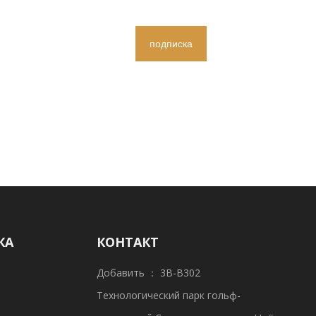
подписка
КА
КОНТАКТ
Добавить ： 3B-B302
Технологический парк гольф-