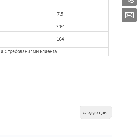
7.5
73%
184
и с требованиями клиента
следующий: