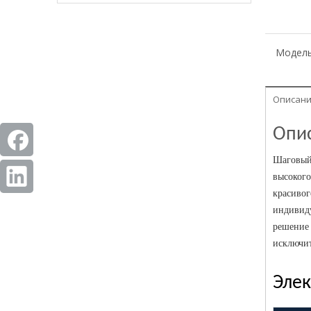
Модель
Описани
Опи
Шаговый 
высокого
красивог
индивиду
решение 
исключит
Элек