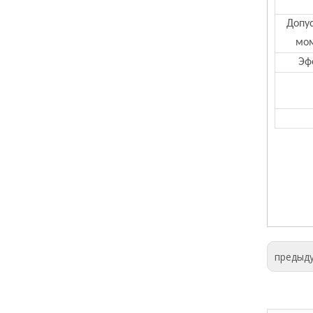
Допу
мом
Эф
предыд