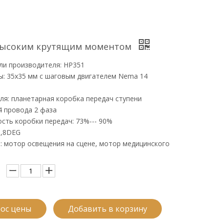
высоким крутящим моментом
ли производителя: HP351
ы: 35x35 мм с шаговым двигателем Nema 14
еля: планетарная коробка передач ступени
4 провода 2 фаза
сть коробки передач: 73%--- 90%
1,8DEG
: мотор освещения на сцене, мотор медицинского
ос цены
Добавить в корзину