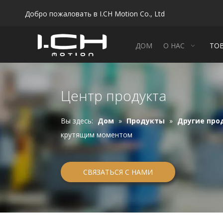
Добро пожаловать в I.CH Motion Co., Ltd
ДОМ
О НАС
ТО
Центр продукта
Вы здесь:
Дом
»
Продукты
»
Другие про
крутящим моментом
СВЯЗАТЬСЯ С НАМИ