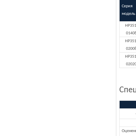
Серия
модель
HP351
0140
HP351
0200
HP351
0202
Спе
Оценен