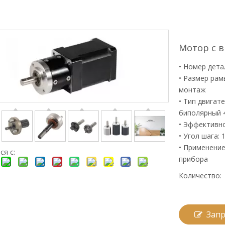
Мотор с 
• Номер дета
• Размер рам
монтаж
• Тип двигат
биполярный 
• Эффективно
• Угол шага: 
• Применение
ся с:
прибора
Количество:
Запр