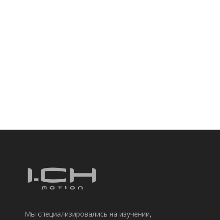
ПОДПИШИСЬ СЕЙ
У нас есть независимая команда по проектирова
исследованиям и разработкам, команда обслужи
профессиональная команда контроля качества.Д
подписку.
Мы специализировались на изучении,