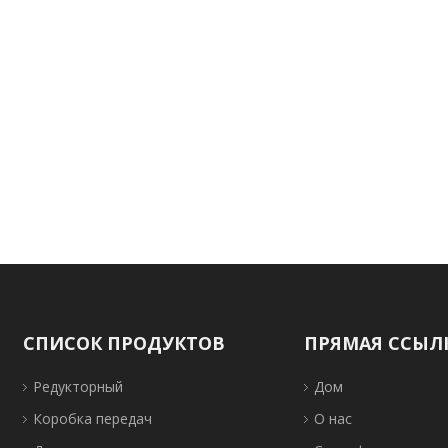
ЧАС
нию продукции,
вания и
обро пожаловать на
СПИСОК ПРОДУКТОВ
ПРЯМАЯ ССЫЛ
Редукторный
Дом
Коробка передач
О нас