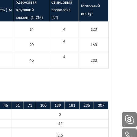
Удерживая
Свинцовый
Моторный
ть (
м
крутящий
проволока
вес (g)
момент (N.CM)
(№)
14
4
120
4
20
160
4
40
230
46
51
71
100
139
181
236
307
3
42
2.5