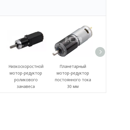
Низкоскоростной
Планетарный
Нестандарт
мотор-редуктор
мотор-редуктор
линейный двиг
роликового
постоянного тока
постоянного т
занавеса
30 мм
коробкой пер