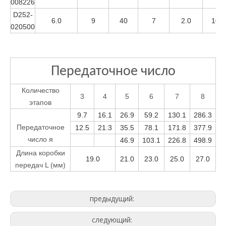
008226
D252-
6.0
9
40
7
2.0
100
020500
Передаточное число
Количество
3
4
5
6
7
8
этапов
9.7
16.1
26.9
59.2
130.1
286.3
Передаточное
12.5
21.3
35.5
78.1
171.8
377.9
число я
46.9
103.1
226.8
498.9
Длина коробки
19.0
21.0
23.0
25.0
27.0
передач L (мм)
предыдущий:
следующий: