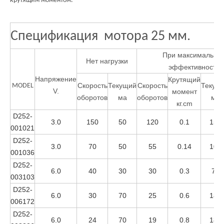
крутящим моментом.
Спецификация мотора 25 мм.
При максимально
Нет нагрузки
эффективности
Напряжение
Крутящий
Скорость
Текущий
Скорость
Текущ
MODEL
V.
момент
оборотов
ма
оборотов
ма
кг.cm
D252-
3.0
150
50
120
0.1
150
001021
D252-
3.0
70
50
55
0.14
100
001036
D252-
6.0
40
30
30
0.3
70
003103
D252-
6.0
30
70
25
0.6
180
006172
D252-
6.0
24
70
19
0.8
180