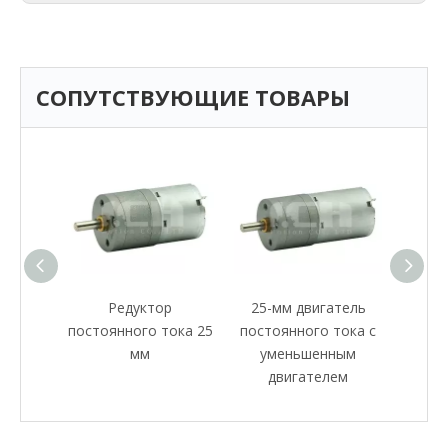
СОПУТСТВУЮЩИЕ ТОВАРЫ
ктор
Редуктор
25-мм двигатель
тока с
постоянного тока 25
постоянного тока с
м
мм
уменьшенным
ного
двигателем
ия