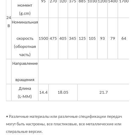
95
270
320
375
885
1030
1200
1400
1700
2
момент
(g.cm)
24
Номинальная
В
скорость
1500
475
405
345
125
105
93
79
64
(оборотная
часть)
Направление
вращения
Длина
14.4
18.05
21.7
(L-MM)
• Различные материалы или различные спецификации передач
могут быть настроены, все пластиковые, все металлические или
спиральные версии.