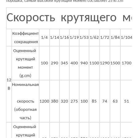
порошка, самый высокий крутящий момент составляет 25 кг.cm
Скорость крутящего мо
Коэффициент
1/4
1/14
1/16
1/19
1/53
1/62
1/72
1/84
1/104
1/
сокращения
Оцененный
крутящий
100
290
345
400
940
1100
1290
1500
1700
2
момент
(g.cm)
12
Номинальная
В
скорость
1200
380
320
275
100
85
74
63
51
(оборотная
часть)
Оцененный
крутящий