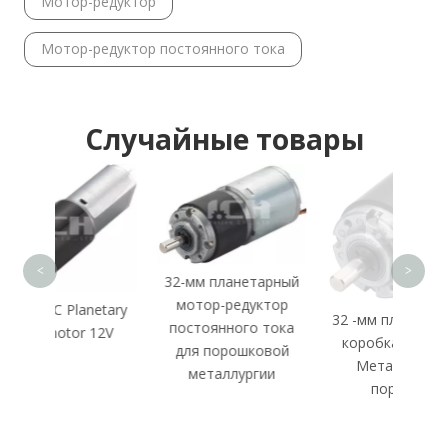
Мотор-редуктор
Мотор-редуктор постоянного тока
Случайные товары
П
ре
<
>
32-мм планетарный
мотор-редуктор
netary
32 -мм планетарная
постоянного тока
 12V
коробка передач
для порошковой
Металлургия
металлургии
порошка