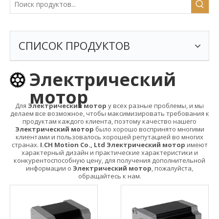
СПИСОК ПРОДУКТОВ
Электрический
мотор
Для
Электрический мотор
у всех разные проблемы, и мы
делаем все возможное, чтобы максимизировать требования к
продуктам каждого клиента, поэтому качество нашего
Электрический мотор
было хорошо воспринято многими
клиентами и пользовалось хорошей репутацией во многих
странах.
I.CH Motion Co., Ltd
Электрический мотор
имеют
характерный дизайн и практические характеристики и
конкурентоспособную цену, для получения дополнительной
информации о
Электрический мотор
, пожалуйста,
обращайтесь к нам.