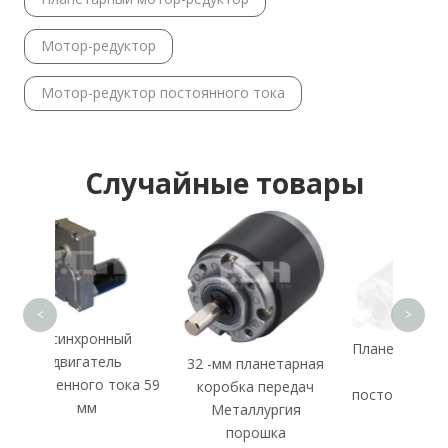
Мотор-редуктор
Мотор-редуктор постоянного тока
Случайные товары
64 
дв
<
>
нный
Планетарный мотор-
ель
32 -мм планетарная
редуктор
 тока 59
коробка передач
постоянного тока 28
Металлургия
мм
порошка